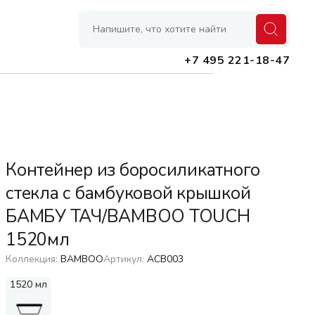
+7 495 221-18-47
Банки
Контейнеры
Контейнер из боросиликатного
Емкости для масел и специй
стекла с бамбуковой крышкой
Лотки, органайзеры, подставки
БАМБУ ТАЧ/BAMBOO TOUCH
Коврики, защитные покрытия
1520мл
Сушилки для посуды
Коллекция:
BAMBOO
Артикул:
ACB003
1520 мл