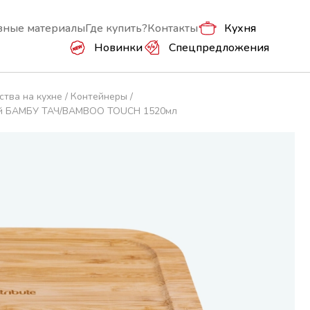
зные материалы
Где купить?
Контакты
Кухня
Новинки
Спецпредложения
ства на кухне
Контейнеры
кой БАМБУ ТАЧ/BAMBOO TOUCH 1520мл
ры
е хранение
Стирка, сушка, глажка
Формы для выпечки и
запекания, противни
овощерезки
Аксессуары для выпечки
, сито
Мармиты