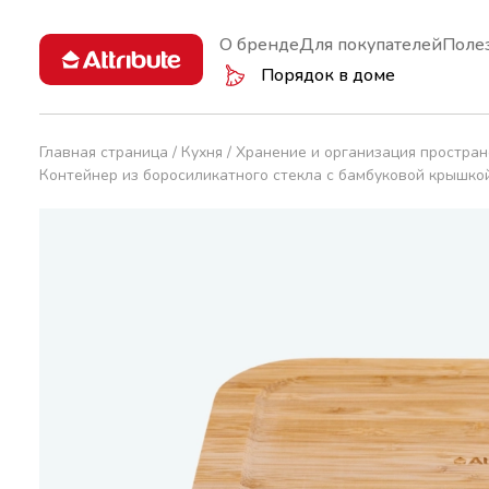
О бренде
Для покупателей
Поле
Порядок в доме
Главная страница
Кухня
Хранение и организация простран
Контейнер из боросиликатного стекла с бамбуковой крыш
Кастрюли и ковши
Губки
Аксессуа
Вакуумно
Сковороды
Инвентарь
Терки и 
Вешалки
Крышки
Перчатки
Дуршлаги
Чайники
Салфетки
Миски
Ножи
Термосы