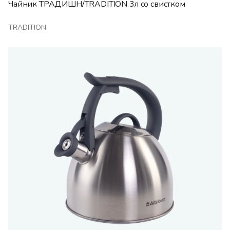
Чайник ТРАДИШН/TRADITION 3л со свистком
TRADITION