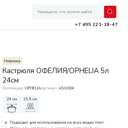
+7 495 221-18-47
Банки
Новинка
Контейнеры
Кастрюля ОФЕЛИЯ/OPHELIA 5л
Емкости для масел и специй
24см
Лотки, органайзеры, подставки
Коллекция:
OPHELIA
Артикул:
ASO004
Коврики, защитные покрытия
24 см
21,5 см
Сушилки для посуды
Подходит для использования на всех видах плит.