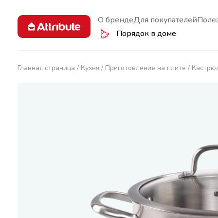
О бренде
Для покупателей
Поле
Порядок в доме
Главная страница
Кухня
Приготовление на плите
Кастрю
Кастрюли и ковши
Губки
Аксессуа
Вакуумно
Сковороды
Инвентарь
Терки и 
Вешалки
Крышки
Перчатки
Дуршлаги
Чайники
Салфетки
Миски
Ножи
Термосы