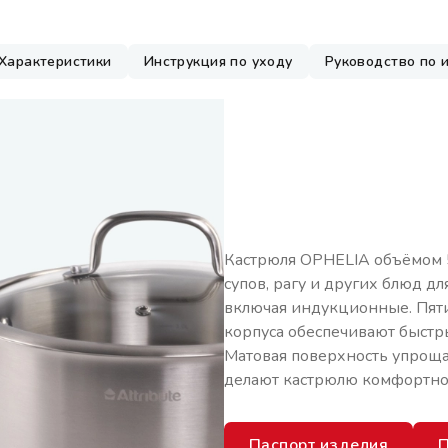
Характеристики
Инструкция по уходу
Руководство по 
Кастрюля OPHELIA объёмом 5
супов, рагу и других блюд дл
включая индукционные. Пяти
корпуса обеспечивают быстр
Матовая поверхность упроща
делают кастрюлю комфортной
Паспорт изделия
П