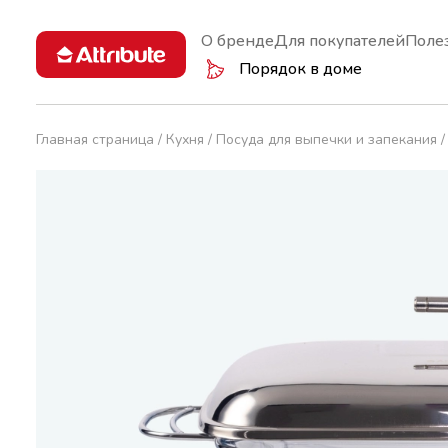
О бренде
Для покупателей
Поле
Порядок в доме
Главная страница
Кухня
Посуда для выпечки и запекания
Кастрюли и ковши
Губки
Аксессуа
Вакуумно
Сковороды
Инвентарь
Терки и 
Вешалки
Крышки
Перчатки
Дуршлаги
Чайники
Салфетки
Миски
Ножи
Термосы