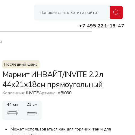
+7 495 221-18-47
й
Банки
Последний шанс
Контейнеры
Мармит ИНВАЙТ/INVITE 2.2л
Емкости для масел и специй
44х21х18см прямоугольный
Лотки, органайзеры, подставки
Коллекция:
INVITE
Артикул:
ABI030
Коврики, защитные покрытия
44 см
21 см
Сушилки для посуды
Может использоваться как для горячих, так и для