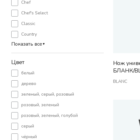
Chef
Chef's Select
Classic
Country
Показать все
▼
Цвет
Нож унив
БЛАНК/B
белый
BLANC
дерево
зеленый, серый, розовый
розовый, зеленый
розовый, зеленый, голубой
серый
чёрный