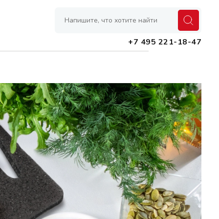
+7 495 221-18-47
Банки
Контейнеры
Емкости для масел и специй
Лотки, органайзеры, подставки
Коврики, защитные покрытия
Сушилки для посуды