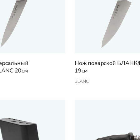
ерсальный
Нож поварской БЛАНК
LANC 20см
19см
BLANC