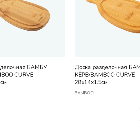
зделочная БАМБУ
Доска разделочная БА
MBOO CURVE
КЁРВ/BAMBOO CURVE
5см
28x14x1.5см
BAMBOO