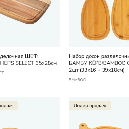
зделочная ШЕФ
Набор досок разделочн
HEF'S SELECT 35х28см
БАМБУ КЁРВ/BAMBOO 
2шт (33x16 + 39x18см)
CT
BAMBOO
родаж
Лидер продаж