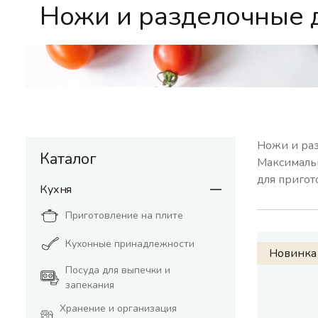
Ножи и разделочные 
Доски разделочные
Термокр
Аксессуары для ножей
Ножи и раз
Каталог
Максимальн
для пригот
Кухня
Приготовление на плите
Кухонные принадлежности
Новинка
Посуда для выпечки и
запекания
Хранение и организация