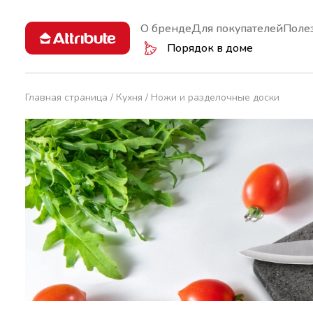
О бренде
Для покупателей
Поле
Порядок в доме
Главная страница
Кухня
Ножи и разделочные доски
Кастрюли и ковши
Губки
Аксессуа
Вакуумно
Сковороды
Инвентарь
Терки и 
Вешалки
Крышки
Перчатки
Дуршлаги
Чайники
Салфетки
Миски
Ножи
Термосы