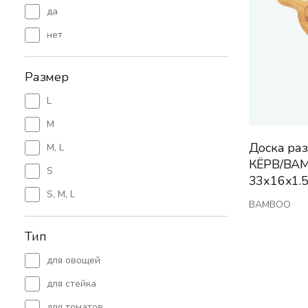
да
нет
Размер
L
M
Доска ра
M, L
КЁРВ/BA
S
33х16х1.
S, M, L
BAMBOO
Тип
для овощей
для стейка
для томатов