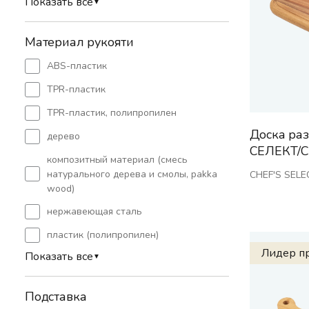
Показать все
▼
Материал рукояти
ABS-пластик
TPR-пластик
TPR-пластик, полипропилен
Доска ра
дерево
СЕЛЕКТ/C
композитный материал (смесь
натурального дерева и смолы, pakka
CHEF'S SELE
wood)
нержавеющая сталь
пластик (полипропилен)
Лидер п
Показать все
▼
Подставка