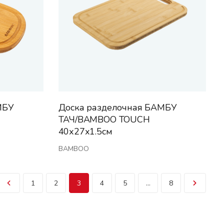
МБУ
Доска разделочная БАМБУ
ТАЧ/BAMBOO TOUCH
40х27х1.5см
BAMBOO
1
2
3
4
5
...
8