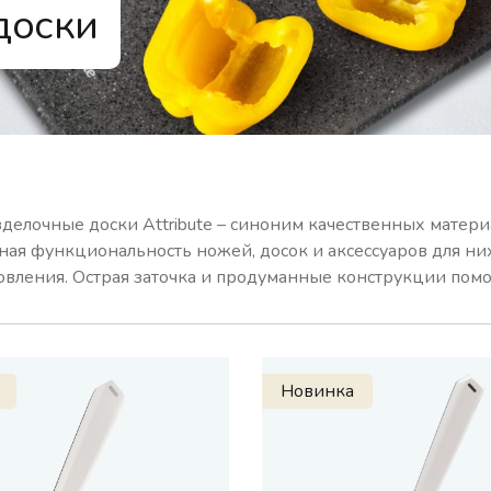
доски
ужки
делочные доски Attribute – синоним качественных матери
ая функциональность ножей, досок и аксессуаров для ни
овления. Острая заточка и продуманные конструкции помог
Новинка